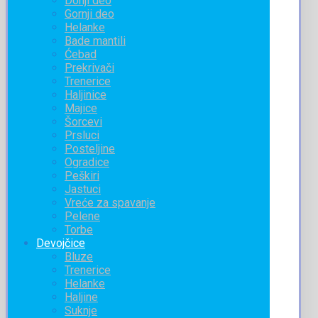
Donji deo
Gornji deo
Helanke
Bade mantili
Ćebad
Prekrivači
Trenerice
Haljinice
Majice
Šorcevi
Prsluci
Posteljine
Ogradice
Peškiri
Jastuci
Vreće za spavanje
Pelene
Torbe
Devojčice
Bluze
Trenerice
Helanke
Haljine
Suknje