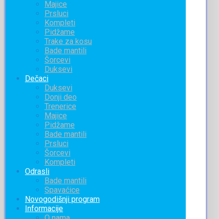
Majice
Prsluci
Kompleti
Pidžame
Trake za kosu
Bade mantili
Šorcevi
Duksevi
Dečaci
Duksevi
Donji deo
Trenerice
Majice
Pidžame
Bade mantili
Prsluci
Šorcevi
Kompleti
Odrasli
Bade mantili
Spavaćice
Novogodišnji program
Informacije
O nama