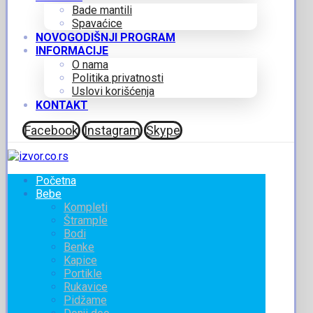
Bade mantili
Spavaćice
NOVOGODIŠNJI PROGRAM
INFORMACIJE
O nama
Politika privatnosti
Uslovi korišćenja
KONTAKT
Facebook
Instagram
Skype
Početna
Bebe
Kompleti
Štrample
Bodi
Benke
Kapice
Portikle
Rukavice
Pidžame