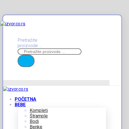
Pretražite
proizvode ...
POČETNA
BEBE
Kompleti
Štrample
Bodi
Benke