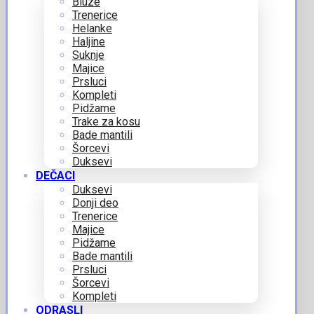
Bluze
Trenerice
Helanke
Haljine
Suknje
Majice
Prsluci
Kompleti
Pidžame
Trake za kosu
Bade mantili
Šorcevi
Duksevi
DEČACI
Duksevi
Donji deo
Trenerice
Majice
Pidžame
Bade mantili
Prsluci
Šorcevi
Kompleti
ODRASLI