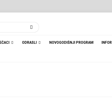
EČACI
ODRASLI
NOVOGODIŠNJI PROGRAM
INFOR