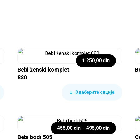
1.250,00
din
Bebi ženski komplet
B
880
Одаберите опције
455,00
din
–
495,00
din
Bebi bodi 505
Ć