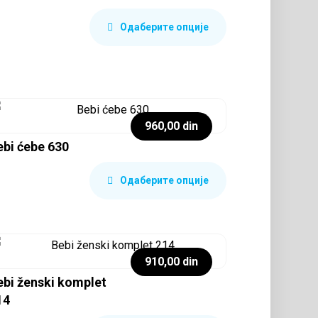
Одаберите опције
960,00
din
ebi ćebe 630
Одаберите опције
910,00
din
ebi ženski komplet
14