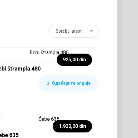
925,00
din
ebi štrampla 480
Одаберите опције
1.920,00
din
ebe 635