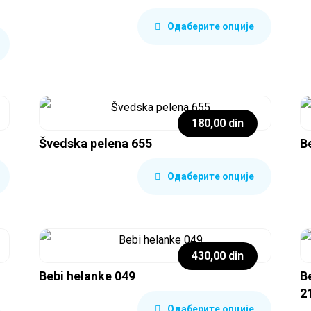
Одаберите опције
180,00
din
Švedska pelena 655
B
Одаберите опције
430,00
din
Bebi helanke 049
B
2
Одаберите опције