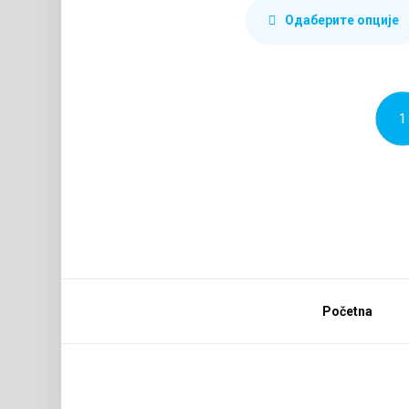
Одаберите опције
1
Početna