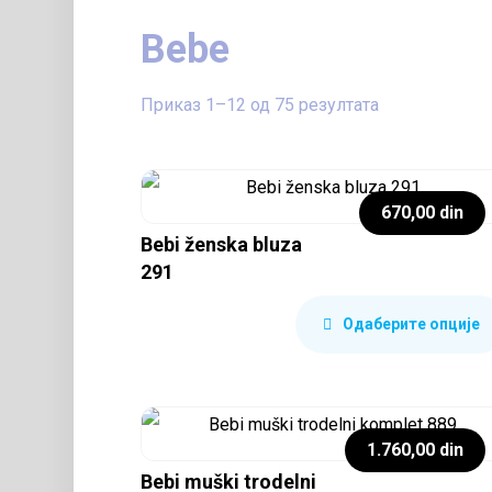
Bebe
Приказ 1–12 од 75 резултата
670,00
din
Bebi ženska bluza
291
Одаберите опције
1.760,00
din
Bebi muški trodelni