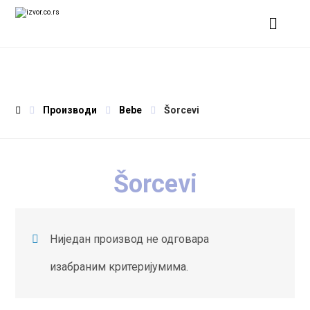
Производи
Bebe
Šorcevi
Šorcevi
Ниједан производ не одговара
изабраним критеријумима.