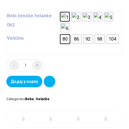
Bebi ženske helanke
062
Veličina
80
86
92
98
104
-
+
Додај у корпу
Categories
Bebe
,
Helanke