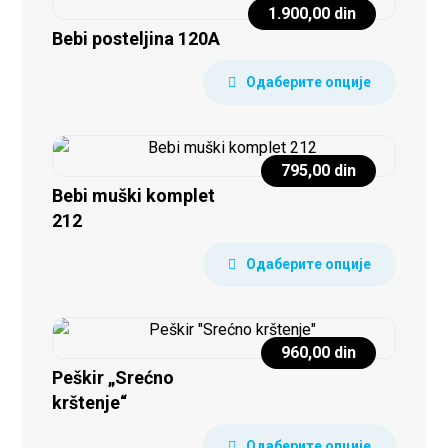
1.900,00
din
Bebi posteljina 120A
Одаберите опције
795,00
din
Bebi muški komplet
212
Одаберите опције
960,00
din
Peškir „Srećno
krštenje“
Одаберите опције