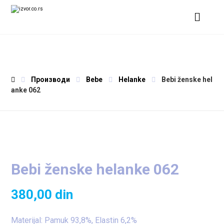
Производи
Bebe
Helanke
Bebi ženske hel
anke 062
Bebi ženske helanke 062
380,00
din
Materijal: Pamuk 93,8%, Elastin 6,2%