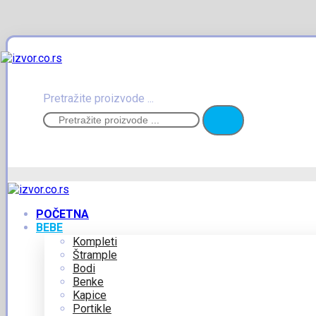
Pretražite proizvode ...
POČETNA
BEBE
Kompleti
Štrample
Bodi
Benke
Kapice
Portikle