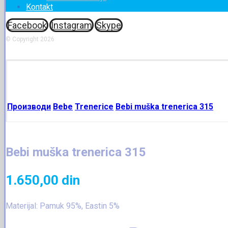
Kontakt
Facebook
Instagram
Skype
© Copyright 2026
Производи
Bebe
Trenerice
Bebi muška trenerica 315
Bebi muška trenerica 315
1.650,00
din
Materijal: Pamuk 95%, Eastin 5%