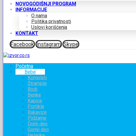
NOVOGODIŠNJI PROGRAM
INFORMACIJE
O nama
Politika privatnosti
Uslovi korišćenja
KONTAKT
Facebook
Instagram
Skype
Početna
Bebe
Kompleti
Štrample
Bodi
Benke
Kapice
Portikle
Rukavice
Pidžame
Donji deo
Gornji deo
Helanke