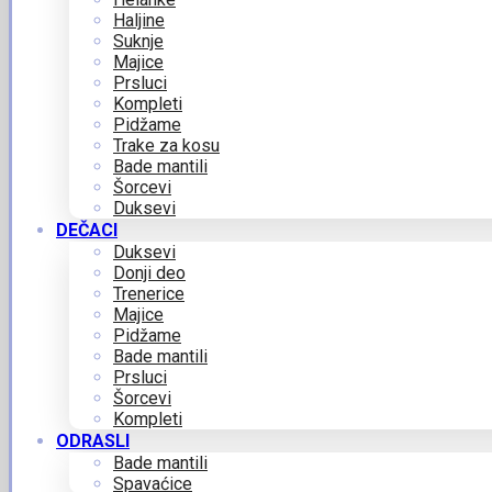
Haljine
Suknje
Majice
Prsluci
Kompleti
Pidžame
Trake za kosu
Bade mantili
Šorcevi
Duksevi
DEČACI
Duksevi
Donji deo
Trenerice
Majice
Pidžame
Bade mantili
Prsluci
Šorcevi
Kompleti
ODRASLI
Bade mantili
Spavaćice