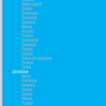
Bade mantili
Ćebad
Prekrivači
Trenerice
Haljinice
Majice
Šorcevi
Prsluci
Posteljine
Ogradice
Peškiri
Jastuci
Vreće za spavanje
Pelene
Torbe
Devojčice
Bluze
Trenerice
Helanke
Haljine
Suknje
Majice
Prsluci