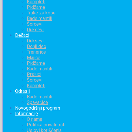
Kompleti
Pidžame
Trake za kosu
Bade mantili
Šorcevi
Duksevi
Dečaci
Duksevi
Donji deo
Trenerice
Majice
Pidžame
Bade mantili
Prsluci
Šorcevi
Kompleti
Odrasli
Bade mantili
Spavaćice
Novogodišnji program
Informacije
O nama
Politika privatnosti
Uslovi korišćenja