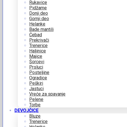
Rukavice
Pidžame
Donji deo
Gornji deo
Helanke
Bade mantili
Ćebad
Prekrivači
Trenerice
Haljinice
Majice
Šorcevi
Prsluci
Posteljine
Ogradice
Peškiri
Jastuci
Vreće za spavanje
Pelene
Torbe
DEVOJČICE
Bluze
Trenerice
Helanke