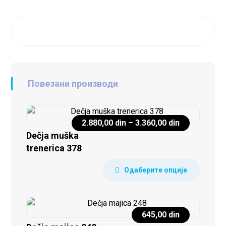
Повезани производи
2.880,00
din
–
3.360,00
din
Dečja muška
trenerica 378
Одаберите опције
645,00
din