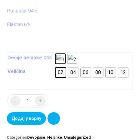
Poliestar 94%
Elastan 6%
Dečije helanke 044
Veličina
02
04
06
08
10
12
-
+
Додај у корпу
Categories
Devojčice
,
Helanke
,
Uncategorized