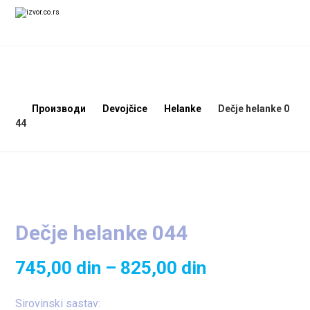
Производи
Devojčice
Helanke
Dečje helanke 0
44
Dečje helanke 044
745,00
din
–
825,00
din
Sirovinski sastav: